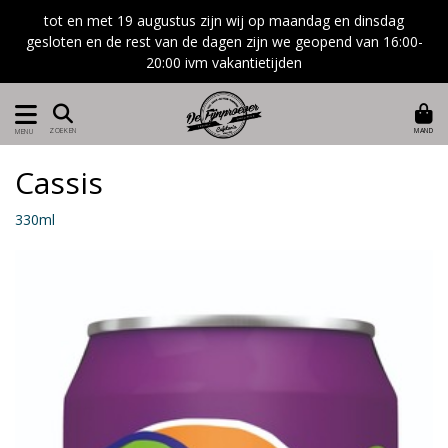
tot en met 19 augustus zijn wij op maandag en dinsdag
gesloten en de rest van de dagen zijn we geopend van 16:00-
20:00 ivm vakantietijden
MAND
ZOEKEN
MENU
Cassis
330ml