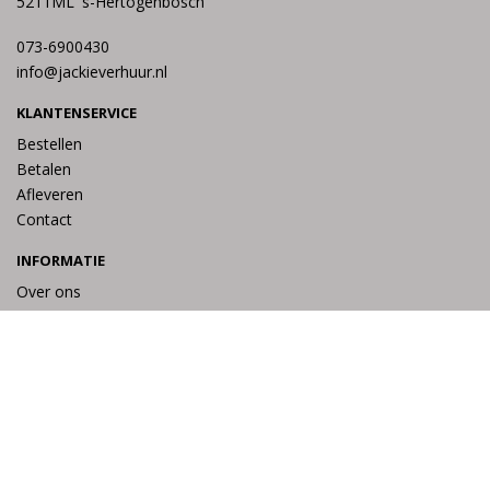
5211ML 's-Hertogenbosch
073-6900430
info@jackieverhuur.nl
KLANTENSERVICE
Bestellen
Betalen
Afleveren
Contact
INFORMATIE
Over ons
Privacy en veiligheid
Algemene voorwaarden
Disclaimer
Cookies
Taal