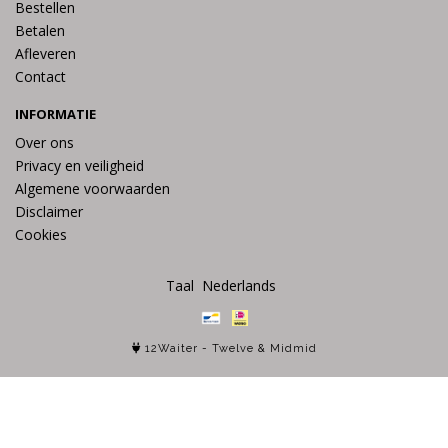
Bestellen
Betalen
Afleveren
Contact
INFORMATIE
Over ons
Privacy en veiligheid
Algemene voorwaarden
Disclaimer
Cookies
Taal
12Waiter
-
Twelve
&
Midmid