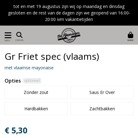
tot en met 19 augustus zijn wij op maandag en dinsdag
gesloten en de rest van de dagen zijn we geopend van 16:00-
20:00 ivm vakantietijden
MAND
ZOEKEN
MENU
Gr Friet spec (vlaams)
met vlaamse mayonaise
Opties
optioneel
Zonder zout
Saus Er Over
Hardbakken
Zachtbakken
€ 5,30