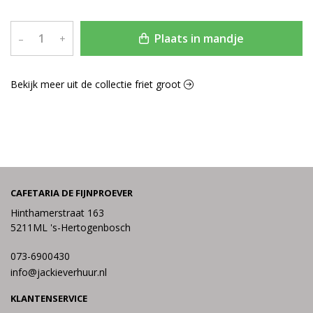
Plaats in mandje
–
+
Bekijk meer uit de collectie friet groot
CAFETARIA DE FIJNPROEVER
Hinthamerstraat 163
5211ML 's-Hertogenbosch
073-6900430
info@jackieverhuur.nl
KLANTENSERVICE