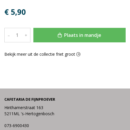
€ 5,90
Plaats in mandje
–
+
Bekijk meer uit de collectie friet groot
CAFETARIA DE FIJNPROEVER
Hinthamerstraat 163
5211ML 's-Hertogenbosch
073-6900430