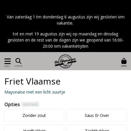
Van zaterdag 1 tm donderdag 6 augustus zijn wij gesloten ivm
vakantie.
tot en met 19 augustus zijn wij op maandag en dinsdag
gesloten en de rest van de dagen zijn we geopend van 16:00-
20:00 ivm vakantietijden
MAND
ZOEKEN
MENU
Friet Vlaamse
Mayonaise met een licht zuurtje
Opties
optioneel
Zonder zout
Saus Er Over
Hardbakken
Zachtbakken