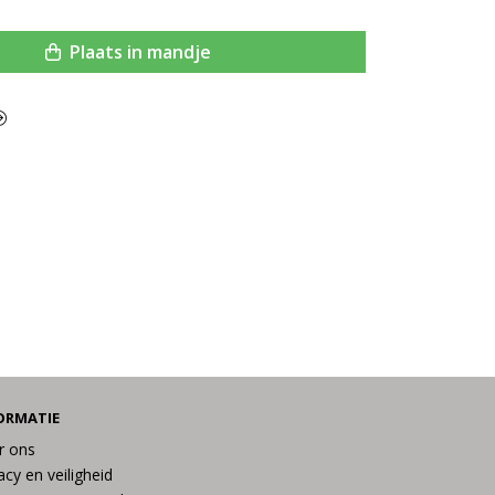
Plaats in mandje
ORMATIE
r ons
acy en veiligheid