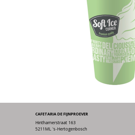
CAFETARIA DE FIJNPROEVER
Hinthamerstraat 163
5211ML 's-Hertogenbosch