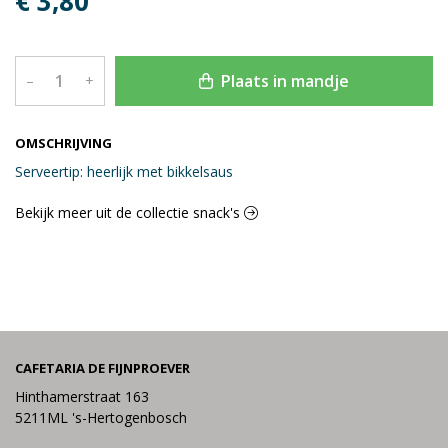
€ 3,80
Plaats in mandje
–
+
OMSCHRIJVING
Serveertip: heerlijk met bikkelsaus
Bekijk meer uit de collectie snack's
CAFETARIA DE FIJNPROEVER
Hinthamerstraat 163
5211ML 's-Hertogenbosch