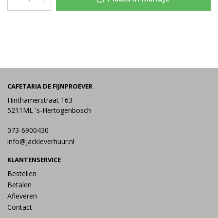
CAFETARIA DE FIJNPROEVER
Hinthamerstraat 163
5211ML 's-Hertogenbosch
073-6900430
info@jackieverhuur.nl
KLANTENSERVICE
Bestellen
Betalen
Afleveren
Contact